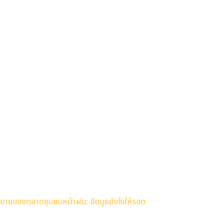
ขายของตลาดชุมชนหน้าฝน: จัดบูธยังไงให้รอด