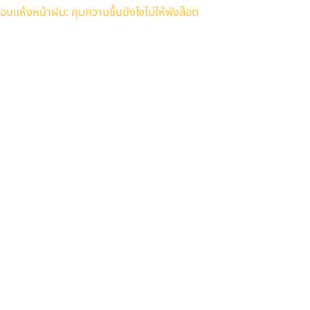
อบแห้งหน้าฝน: คุมความชื้นยังไงไม่ให้พังล็อต