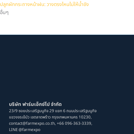
ปลูกผักกระถางหน้าฝน: วางตรงไหนไม่ให้น้ำขัง
อื่นๆ
บริษัท ฟาร์มเอ็กซ์โป จํากัด
23/9 ซอยประเสริฐมนูกิจ 29 แยก 6 ถนนประเสริฐมนูกิจ
แขวงจรเข้บัว เขตลาดพร้าว กรุงเทพมหานคร 10230,
contact@farmexpo.co.th,
+66 096-363-3339,
LINE @farmexpo