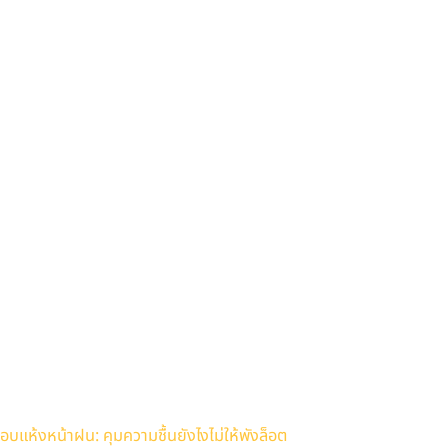
อบแห้งหน้าฝน: คุมความชื้นยังไงไม่ให้พังล็อต