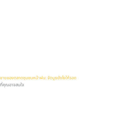
ขายของตลาดชุมชนหน้าฝน: จัดบูธยังไงให้รอด
ที่คุณอาจสนใจ