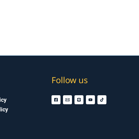
ๆ
Follow us
icy
licy