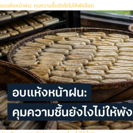
อบแห้งหน้าฝน: คุมความชื้นยังไงไม่ให้พังล็อต