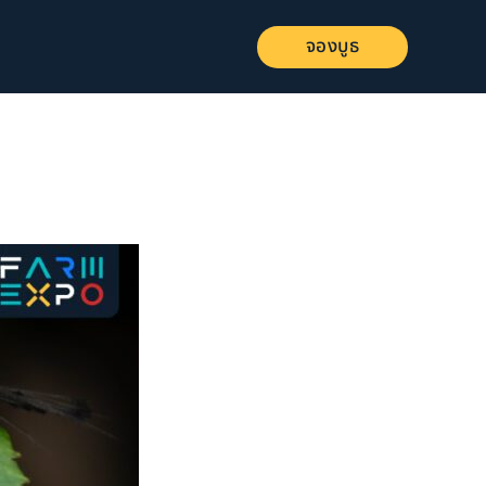
TH
จองบูธ