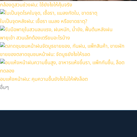
กล้องดูสวนช่วงฝน: ใช้ยังไงให้คุ้มจริง
ใบเป็นจุดหลังฝน: เชื้อรา แมลง หรือขาดธาตุ?
พายุเข้า สวนเล็กต้องเตรียมอะไรบ้าง
ขายของตลาดชุมชนหน้าฝน: จัดบูธยังไงให้รอด
อบแห้งหน้าฝน: คุมความชื้นยังไงไม่ให้พังล็อต
อื่นๆ