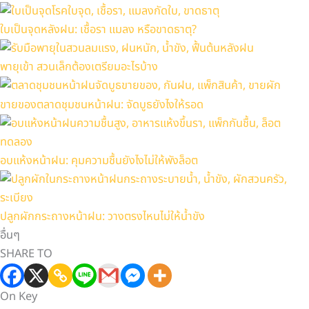
ใบเป็นจุดหลังฝน: เชื้อรา แมลง หรือขาดธาตุ?
พายุเข้า สวนเล็กต้องเตรียมอะไรบ้าง
ขายของตลาดชุมชนหน้าฝน: จัดบูธยังไงให้รอด
อบแห้งหน้าฝน: คุมความชื้นยังไงไม่ให้พังล็อต
ปลูกผักกระถางหน้าฝน: วางตรงไหนไม่ให้น้ำขัง
อื่นๆ
SHARE TO
On Key