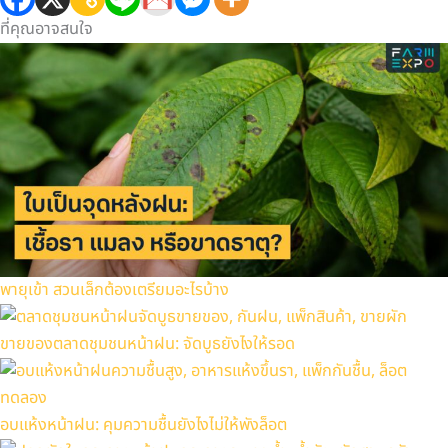
ที่คุณอาจสนใจ
พายุเข้า สวนเล็กต้องเตรียมอะไรบ้าง
ขายของตลาดชุมชนหน้าฝน: จัดบูธยังไงให้รอด
อบแห้งหน้าฝน: คุมความชื้นยังไงไม่ให้พังล็อต