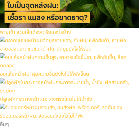
พายุเข้า สวนเล็กต้องเตรียมอะไรบ้าง
ขายของตลาดชุมชนหน้าฝน: จัดบูธยังไงให้รอด
อบแห้งหน้าฝน: คุมความชื้นยังไงไม่ให้พังล็อต
ปลูกผักกระถางหน้าฝน: วางตรงไหนไม่ให้น้ำขัง
รับออเดอร์หน้าฝน: จัดรอบส่งยังไงไม่ให้พัง
อื่นๆ