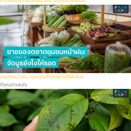
ขายของตลาดชุมชนหน้าฝน: จัดบูธยังไงให้รอด
อบแห้งหน้าฝน: คุมความชื้นยังไงไม่ให้พังล็อต
ที่คุณอาจสนใจ