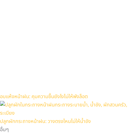
อบแห้งหน้าฝน: คุมความชื้นยังไงไม่ให้พังล็อต
ปลูกผักกระถางหน้าฝน: วางตรงไหนไม่ให้น้ำขัง
อื่นๆ
บริษัท ฟาร์มเอ็กซ์โป จํากัด
23/9 ซอยประเสริฐมนูกิจ 29 แยก 6 ถนนประเสริฐมนูกิจ
แขวงจรเข้บัว เขตลาดพร้าว กรุงเทพมหานคร 10230,