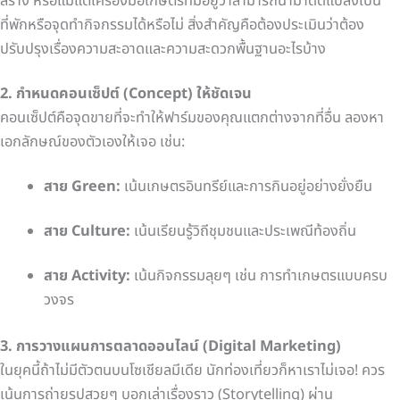
สร้าง หรือแม้แต่เครื่องมือเกษตรที่มีอยู่ว่าสามารถนำมาดัดแปลงเป็น
ที่พักหรือจุดทำกิจกรรมได้หรือไม่ สิ่งสำคัญคือต้องประเมินว่าต้อง
ปรับปรุงเรื่องความสะอาดและความสะดวกพื้นฐานอะไรบ้าง
2. กำหนดคอนเซ็ปต์ (Concept) ให้ชัดเจน
คอนเซ็ปต์คือจุดขายที่จะทำให้ฟาร์มของคุณแตกต่างจากที่อื่น ลองหา
เอกลักษณ์ของตัวเองให้เจอ เช่น:
สาย Green:
เน้นเกษตรอินทรีย์และการกินอยู่อย่างยั่งยืน
สาย Culture:
เน้นเรียนรู้วิถีชุมชนและประเพณีท้องถิ่น
สาย Activity:
เน้นกิจกรรมลุยๆ เช่น การทำเกษตรแบบครบ
วงจร
3. การวางแผนการตลาดออนไลน์ (Digital Marketing)
ในยุคนี้ถ้าไม่มีตัวตนบนโซเชียลมีเดีย นักท่องเที่ยวก็หาเราไม่เจอ! ควร
เน้นการถ่ายรูปสวยๆ บอกเล่าเรื่องราว (Storytelling) ผ่าน