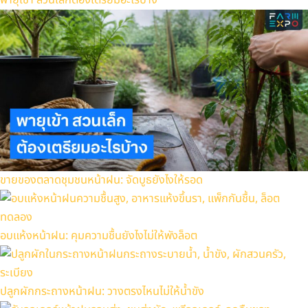
พายุเข้า สวนเล็กต้องเตรียมอะไรบ้าง
ขายของตลาดชุมชนหน้าฝน: จัดบูธยังไงให้รอด
อบแห้งหน้าฝน: คุมความชื้นยังไงไม่ให้พังล็อต
ปลูกผักกระถางหน้าฝน: วางตรงไหนไม่ให้น้ำขัง