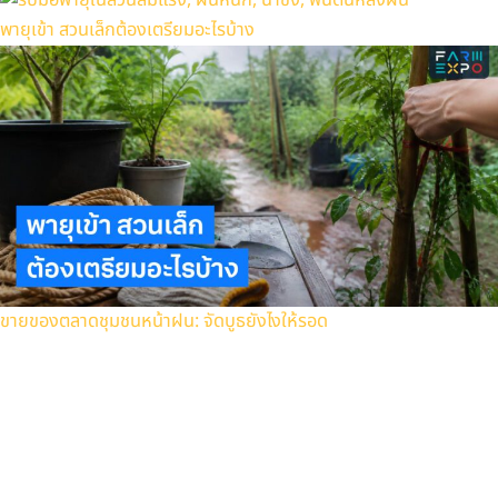
พายุเข้า สวนเล็กต้องเตรียมอะไรบ้าง
ขายของตลาดชุมชนหน้าฝน: จัดบูธยังไงให้รอด