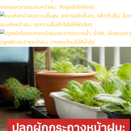
ขายของตลาดชุมชนหน้าฝน: จัดบูธยังไงให้รอด
อบแห้งหน้าฝน: คุมความชื้นยังไงไม่ให้พังล็อต
ปลูกผักกระถางหน้าฝน: วางตรงไหนไม่ให้น้ำขัง